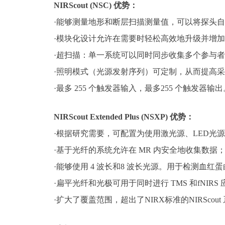
NIRScout (NSC)
优势：
·能够测量地形和断层扫描测量值，可以将探头
·模块化设计允许在需要时轻松高效地升级并增
·超扫描：单一系统可以同时同步收集多个参与
·照明模式（光源发射序列）可定制，从而提高
·最多
255
个触发器输入，最多
255
个触发器输出
NIRScout Extended Plus (NSXP)
优势：
·根据研究需要，可配置为使用激光源、
LED
光源
·基于光纤的系统允许在
MR
内安全地收集数据
·能够使用
4
波长和
8
波长光源。用于检测血红蛋
·扁平光纤和光极可用于同时进行
TMS
和
fNIRS
·扩大了覆盖范围，超出了
NIRX
标准的
NIRScout