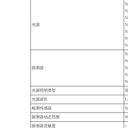
N
N
N
光源
N
N
N
N
N
N
探测器
N
N
N
光源照明类型
光源波长
L
检测传感器
S
探测器动态范围
9
探测器灵敏度
<