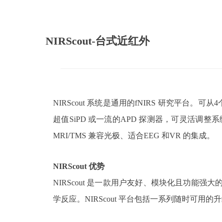
NIRScout-台式近红外
NIRScout
系统是通用的
fNIRS
研究平台。可从
4
超值
SiPD
或一流的
APD
探测器，可灵活调整系
MRI/TMS
兼容光极、适合
EEG
和
VR
的集成。
NIRScout
优势
NIRScout
是一款用户友好、模块化且功能强大
学反应。
NIRScout
平台包括一系列随时可用的升