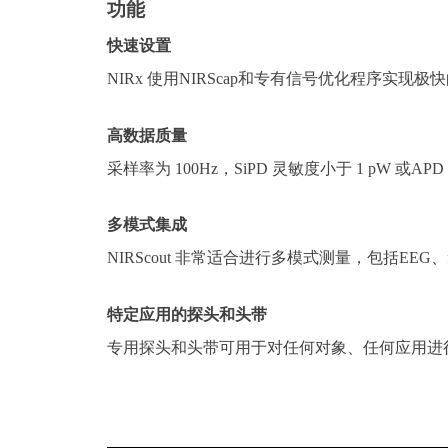
功能
快速设置
NIRx
使用
NIRScap
和专有信号优化程序实现极快
高数据质量
采样率为
100Hz
，
SiPD
灵敏度小于
1 pW
或
APD
多模式集成
NIRScout
非常适合进行多模式测量，包括
EEG
、
特定应用的探头和头带
专用探头和头带
可用于对任何对象、任何应用进